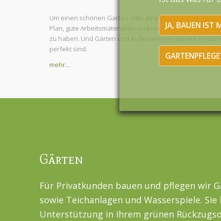
Um einen schönen Garten oder eine Außenanlage zu bau
JA, BAUEN IST 
Plan, gute Arbeitsmaterialien und vor allem ein gutes Tea
zu haben. Und Gärten und Außenanlagen bauen zu dürfen
perfekt sind.
GARTENPFLEGE?
mehr…
Gärten
Für Privatkunden bauen und pflegen wir G
sowie Teichanlagen und Wasserspiele. Sie
Unterstützung in Ihrem grünen Rückzugsor