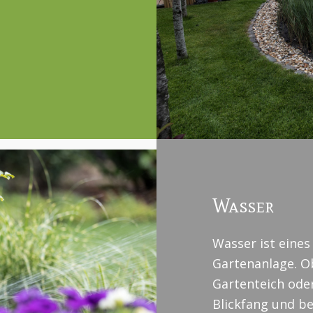
.
Wasser
Wasser ist eines
Gartenanlage. Ob
Gartenteich ode
Blickfang und be