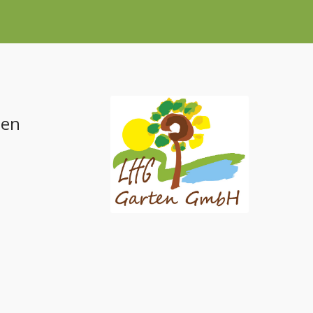
ten
u