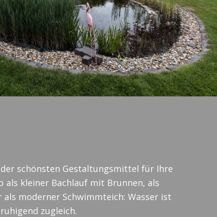
 der schönsten Gestaltungsmittel für Ihre
 als kleiner Bachlauf mit Brunnen, als
r als moderner Schwimmteich: Wasser ist
ruhigend zugleich.