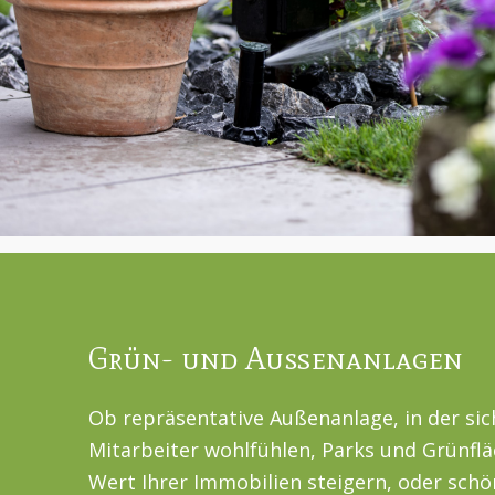
Grün- und Außenanlagen
Ob repräsentative Außenanlage, in der si
Mitarbeiter wohlfühlen, Parks und Grünflä
Wert Ihrer Immobilien steigern, oder schö