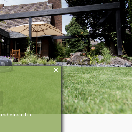
×
und eine:n für