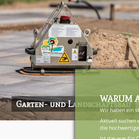
WARUM A
Garten- und Landschaftsbau
Wir haben ein s
Aktuell suchen 
die hochwertige
Ist das was für 