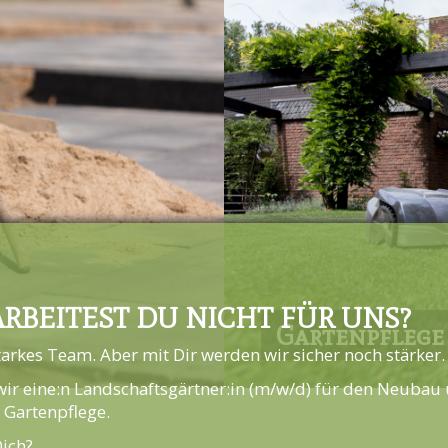
RBEITEST DU NICHT FÜR UNS?
Gartenpflege
tarkes Team. Aber mit Dir werden wir sicher noch stärker.
wir eine:n Landschaftsgärtner:in (m/w/d) für den Neubau 
 Gartenpflege.
Dich?