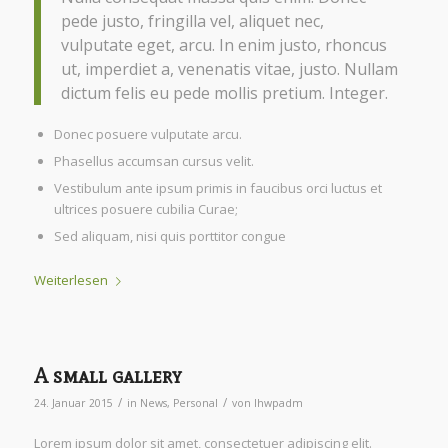
pede justo, fringilla vel, aliquet nec,
vulputate eget, arcu. In enim justo, rhoncus
ut, imperdiet a, venenatis vitae, justo. Nullam
dictum felis eu pede mollis pretium. Integer.
Donec posuere vulputate arcu.
Phasellus accumsan cursus velit.
Vestibulum ante ipsum primis in faucibus orci luctus et
ultrices posuere cubilia Curae;
Sed aliquam, nisi quis porttitor congue
Weiterlesen
A small gallery
/
/
24. Januar 2015
in
News
,
Personal
von
lhwpadm
Lorem ipsum dolor sit amet, consectetuer adipiscing elit.