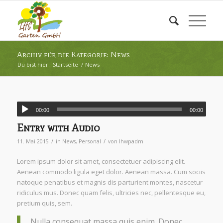
Archiv für die Kategorie: News
Du bist hier:
Startseite
/
News
00:00
00:00
Entry with Audio
/
/
11. Mai 2015
in
News
,
Personal
von
lhwpadm
Lorem ipsum dolor sit amet, consectetuer adipiscing elit.
Aenean commodo ligula eget dolor. Aenean massa. Cum sociis
natoque penatibus et magnis dis parturient montes, nascetur
ridiculus mus. Donec quam felis, ultricies nec, pellentesque eu,
pretium quis, sem.
Nulla consequat massa quis enim. Donec