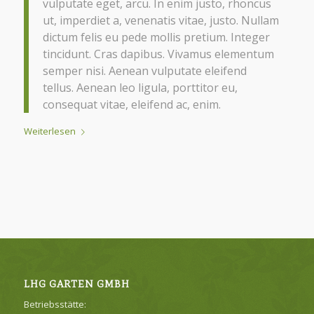
vulputate eget, arcu. In enim justo, rhoncus
ut, imperdiet a, venenatis vitae, justo. Nullam
dictum felis eu pede mollis pretium. Integer
tincidunt. Cras dapibus. Vivamus elementum
semper nisi. Aenean vulputate eleifend
tellus. Aenean leo ligula, porttitor eu,
consequat vitae, eleifend ac, enim.
Weiterlesen
LHG GARTEN GMBH
Betriebsstätte: