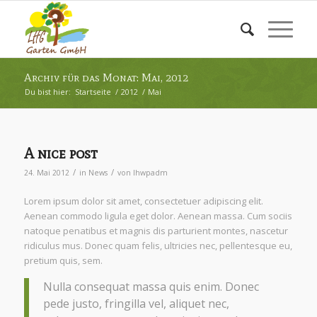
Archiv für das Monat: Mai, 2012
Du bist hier:
Startseite
/
2012
/
Mai
A nice post
/
/
24. Mai 2012
in
News
von
lhwpadm
Lorem ipsum dolor sit amet, consectetuer adipiscing elit.
Aenean commodo ligula eget dolor. Aenean massa. Cum sociis
natoque penatibus et magnis dis parturient montes, nascetur
ridiculus mus. Donec quam felis, ultricies nec, pellentesque eu,
pretium quis, sem.
Nulla consequat massa quis enim. Donec
pede justo, fringilla vel, aliquet nec,