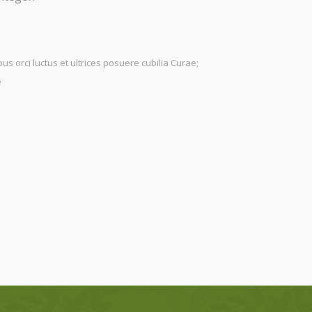
us orci luctus et ultrices posuere cubilia Curae;
e