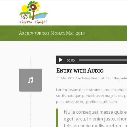
Archiv für das Monat: Mai, 2015
00:00
Entry with Audio
/
/
11. Mai 2015
in
News
,
Personal
von
lhwpad
Lorem ipsum dolor sit amet, consectetue
sociis natoque penatibus et magnis dis pa
pellentesque eu, pretium quis, sem.
Nulla consequat massa quis eni
eget, arcu. In enim justo, rho
felis eu pede mollis pretium. I