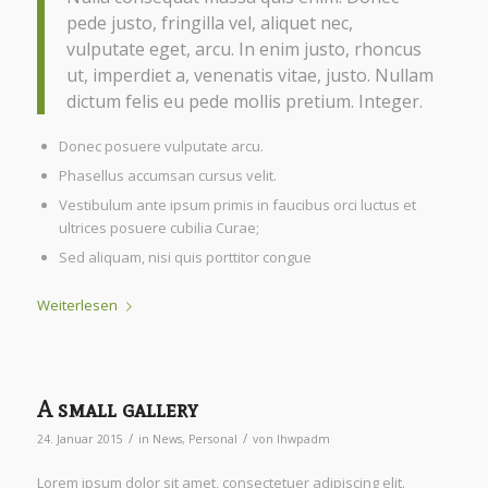
pede justo, fringilla vel, aliquet nec,
vulputate eget, arcu. In enim justo, rhoncus
ut, imperdiet a, venenatis vitae, justo. Nullam
dictum felis eu pede mollis pretium. Integer.
Donec posuere vulputate arcu.
Phasellus accumsan cursus velit.
Vestibulum ante ipsum primis in faucibus orci luctus et
ultrices posuere cubilia Curae;
Sed aliquam, nisi quis porttitor congue
Weiterlesen
A small gallery
/
/
24. Januar 2015
in
News
,
Personal
von
lhwpadm
Lorem ipsum dolor sit amet, consectetuer adipiscing elit.