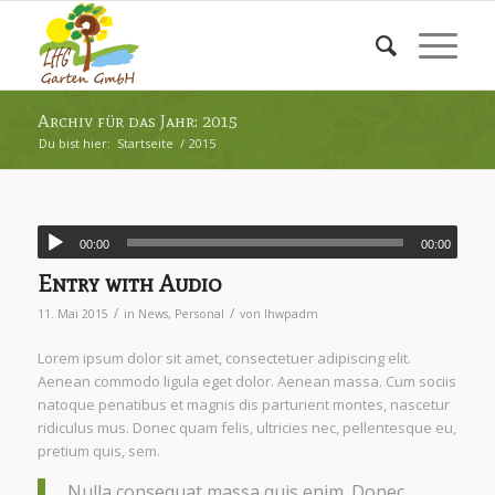
Archiv für das Jahr: 2015
Du bist hier:
Startseite
/
2015
00:00
00:00
Entry with Audio
/
/
11. Mai 2015
in
News
,
Personal
von
lhwpadm
Lorem ipsum dolor sit amet, consectetuer adipiscing elit.
Aenean commodo ligula eget dolor. Aenean massa. Cum sociis
natoque penatibus et magnis dis parturient montes, nascetur
ridiculus mus. Donec quam felis, ultricies nec, pellentesque eu,
pretium quis, sem.
Nulla consequat massa quis enim. Donec